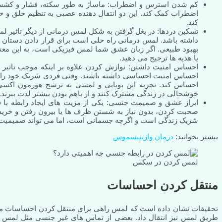
کم شدن استرس و اضطراب: ماساژ به طور سکته، فشار و کشش می
اضطراب کمک کند. این دو انتقال دهنده عصبی به تنظیم خلق و 
کند.
تسکین دردها: در بغل گرفتن به شکل لمس درمانی از دیگر تاثیر 
داشته باشد. لمس درمانی راه حلی است برای قرار دادن دستان خود 
بهبود طبیعی. اگر زبان عشق شما لمس فیزیکی است، به این معن
یا هدیه ها ترجیح می دهید.
احساس امنیت داشتن: نوازش کردن علاوه بر اینکه موجب تاثیر
احساس امنیت احساسی داشته باشند. وقتی فردی شریک خود را در
احساس کند. تجربه این بویایی و لمسی به ترشح هورمون ا
خوشحالی در زندگی مشترک کنند و از باهم بودن بیشتر لذت ببرند.
ابراز عشق و صمیمت جنسی: یکی از مزیت های ایجاد رابطه با
صحبت کردن، بدون نیاز به شستن ظرف ها یا بیرون رفتن و خرید 
شریک زندگی است و اگرچه جسمانی است، اما می تواند صمیمیت بی
بیشتر بخوانید:
درمان واژینیسموس
لمس کردن در سکس
منتقل کردن احساسات
تحقیقات نشان داده است که لمس راهی برای منتقل کردن احساسات مثل
طریق لمس نیز انتقال داد. بعضی از تماس های غیر جنسی مثل لمس ک