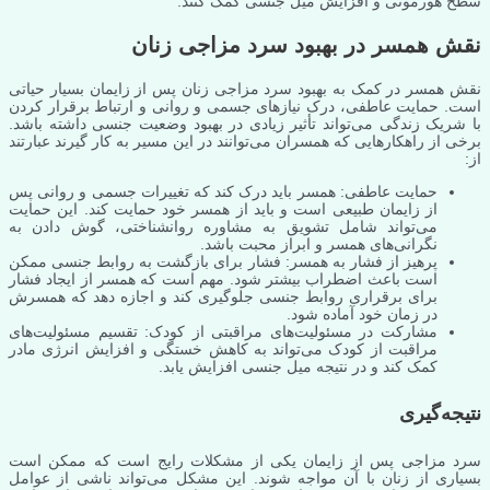
سطح هورمونی و افزایش میل جنسی کمک کنند.
نقش همسر در بهبود سرد مزاجی زنان
نقش همسر در کمک به بهبود سرد مزاجی زنان پس از زایمان بسیار حیاتی
است. حمایت عاطفی، درک نیازهای جسمی و روانی و ارتباط برقرار کردن
با شریک زندگی می‌تواند تأثیر زیادی در بهبود وضعیت جنسی داشته باشد.
برخی از راهکارهایی که همسران می‌توانند در این مسیر به کار گیرند عبارتند
از:
حمایت عاطفی: همسر باید درک کند که تغییرات جسمی و روانی پس
از زایمان طبیعی است و باید از همسر خود حمایت کند. این حمایت
می‌تواند شامل تشویق به مشاوره روانشناختی، گوش دادن به
نگرانی‌های همسر و ابراز محبت باشد.
پرهیز از فشار به همسر: فشار برای بازگشت به روابط جنسی ممکن
است باعث اضطراب بیشتر شود. مهم است که همسر از ایجاد فشار
برای برقراری روابط جنسی جلوگیری کند و اجازه دهد که همسرش
در زمان خود آماده شود.
مشارکت در مسئولیت‌های مراقبتی از کودک: تقسیم مسئولیت‌های
مراقبت از کودک می‌تواند به کاهش خستگی و افزایش انرژی مادر
کمک کند و در نتیجه میل جنسی افزایش یابد.
نتیجه‌گیری
سرد مزاجی پس از زایمان یکی از مشکلات رایج است که ممکن است
بسیاری از زنان با آن مواجه شوند. این مشکل می‌تواند ناشی از عوامل