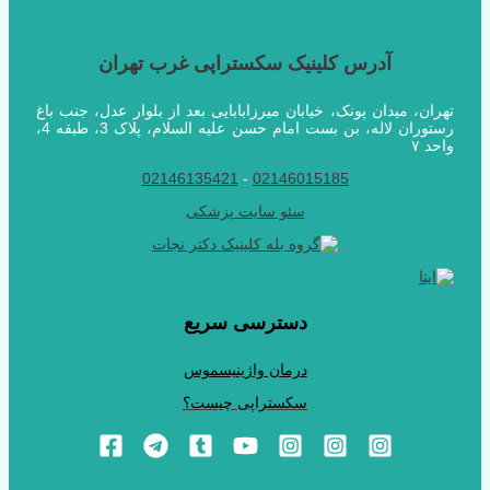
آدرس کلینیک سکستراپی غرب تهران
تهران، میدان پونک، خیابان میرزابابایی بعد از بلوار عدل، جنب باغ
رستوران لاله، بن بست امام حسن علیه السلام، پلاک 3، طبقه 4،
واحد ۷
02146135421
-
02146015185
سئو سایت پزشکی
دسترسی سریع
درمان واژینیسموس
سکستراپی چیست؟