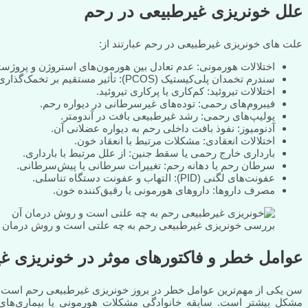
علل خونریزی غیرطبیعی در رحم
علت های خونریزی غیرطبیعی در رحم عبارتند از:
اختلالات هورمونی: عدم تعادل بین هورمون‌های استروژن و پروژست
سندرم تخمدان پلی‌کیستیک (PCOS): تأثیر مستقیم بر تخمک‌گذاری و قاعدگی.
اختلالات تیروئید: کم‌کاری یا پرکاری تیروئید.
فیبروم‌های رحمی: توده‌های غیرسرطانی در دیواره رحم.
پولیپ‌های رحمی: رشد غیرطبیعی بافت در آندومتر.
آدنومیوز: نفوذ بافت داخلی رحم به دیواره عضلانی آن.
اختلالات انعقادی: مشکلات مرتبط با انعقاد خون.
بارداری خارج رحمی یا سقط جنین: از علل مرتبط با بارداری.
سرطان رحم یا دهانه رحم: تغییرات سرطانی یا پیش‌سرطانی.
عفونت‌های لگنی (PID): التهاب و عفونت دستگاه تناسلی.
مصرف داروها: داروهای هورمونی یا رقیق‌کننده خون.
بررسی خونریزی غیرطبیعی رحم به چه علتی است و روش درمان 
عوامل خطر و فاکتورهای موثر در خونریزی غ
سن یکی از مهم‌ترین عوامل خطر در بروز خونریزی غیرطبیعی رحم است. در
مشکل بیشتر است. سابقه خانوادگی مشکلات هورمونی یا بیماری‌های رح