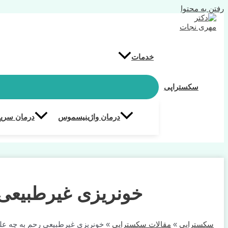
رفتن به محتوا
خدمات
سکستراپی
درمان واژینیسموس
درمان سریع
خونریزی غیرطبیعی
سکستراپی
»
مقالات سکستراپی
»
خونریزی غیرطبیعی رحم به چه ع