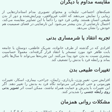
مقایسه مداوم با دیگران
شبکه‌های اجتماعی، تبلیغات و محتوای تصویری مدام استانداردهایی از
زیبایی را نمایش می‌دهند که اغلب غیرواقعی، ویرایش‌شده و دور از بدن
طبیعی انسان هستند. وقتی فرد خود را دائماً با این تصاویر مقایسه می‌کند،
احتمال نارضایتی از بدن بیشتر می‌شود. این نارضایتی در فضای صمیمیت هم
خودش را نشان می‌دهد.
تجربه انتقاد یا شرمساری بدنی
افرادی که در گذشته از طرف خانواده، شریک عاطفی، دوستان یا جامعه
بابت ظاهر خود مورد تمسخر یا انتقاد قرار گرفته‌اند، معمولاً حساسیت
بیشتری نسبت به بدن خود پیدا می‌کنند. این تجربه‌ها می‌تواند تا سال‌ها باقی
بماند و رابطه فرد با بدنش را تضعیف کند.
تغییرات طبیعی بدن
افزایش سن، تغییر وزن، بارداری، زایمان، جراحی، بیماری، اسکار، تغییرات
هورمونی و حتی کم‌تحرکی می‌توانند نگاه فرد به بدنش را تغییر دهند. اگر
این تغییرات با پذیرش و حمایت همراه نباشند، ممکن است اثر
تصویر بدنی
روی رابطه جنسی
را شدیدتر کنند.
مشکلات روانی همزمان
اضطراب، افسردگی، وسواس فکری، اختلالات خوردن و کمال‌گرایی از