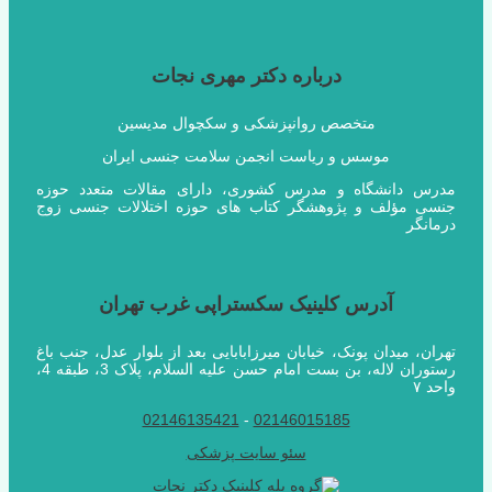
درباره دکتر مهری نجات
متخصص روانپزشکی و سکچوال مدیسین
موسس و ریاست انجمن سلامت جنسی ایران
مدرس دانشگاه و مدرس کشوری، دارای مقالات متعدد حوزه
جنسی مؤلف و پژوهشگر کتاب های حوزه اختلالات جنسی زوج
درمانگر
آدرس کلینیک سکستراپی غرب تهران
تهران، میدان پونک، خیابان میرزابابایی بعد از بلوار عدل، جنب باغ
رستوران لاله، بن بست امام حسن علیه السلام، پلاک 3، طبقه 4،
واحد ۷
02146135421
-
02146015185
سئو سایت پزشکی