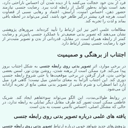
فرد از بدن خود خجالت می‌کشد یا از دیده شدن آن احساس ناراحتی دارد،
بعید است بتواند به‌طور کامل از رابطه لذت ببرد. رضایت جنسی نیازمند
حضور ذهن، احساس امنیت، آرامش، اعتماد و رهایی نسبی از قضاوت
است. هرچه فرد بیشتر درگیر ظاهر خود باشد، کمتر می‌تواند در لحظه باقی
بماند و لذت را تجربه کند.
مطالعات علمی اخیر نیز این ارتباط را تأیید کرده‌اند. مرورهای پژوهشی
نشان می‌دهند که تصویر بدنی ضعیف‌تر با عملکرد جنسی پایین‌تر و رضایت
کمتر از رابطه همراه است. در مقابل، قدردانی از بدن و تصویر مثبت‌تر از
خود با رضایت جنسی بیشتر ارتباط دارد.
اجتناب از برهنگی و صمیمیت
در برخی موارد، اثر
تصویر بدنی روی رابطه جنسی
به شکل اجتناب بروز
پیدا می‌کند. فرد ممکن است از برهنه شدن، روشن بودن نور، لمس بعضی
نواحی بدن، قرار گرفتن در برخی موقعیت‌ها یا حتی شروع رابطه جنسی
دوری کند. این اجتناب الزاماً به معنای نداشتن میل نیست؛ گاهی فرد میل
دارد اما اضطراب و شرم ناشی از تصویر بدنی منفی مانع از تجربه آزادانه
آن می‌شود.
در روابط طولانی‌مدت، این الگو می‌تواند سوءتفاهم ایجاد کند. شریک
عاطفی ممکن است تصور کند طرف مقابل دیگر تمایلی به رابطه ندارد، در
حالی که مشکل اصلی، احساس ناامنی نسبت به بدن است.
یافته های علمی درباره تصویر بدنی روی رابطه جنسی
پژوهش‌های جدید شواهد خوبی درباره ارتباط
تصویر بدنی روی رابطه جنسی