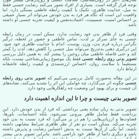
توجه قرار گرفته است. بسیاری از افراد تصور می‌کنند رضایت جنسی فقط
به میل، جذابیت ظاهری، تکنیک یا کیفیت رابطه عاطفی بستگی دارد، اما
واقعیت این است که نگاه هر فرد به بدن خودش می‌تواند اثر بسیار عمیقی
بر احساس امنیت، صمیمیت، اعتمادبه‌نفس و کیفیت تجربه جنسی او داشته
باشد.
وقتی فرد از ظاهر بدن خود رضایت ندارد، ممکن است در زمان رابطه
جنسی به جای تمرکز بر لذت، تماس عاطفی و حضور در لحظه، درگیر
نگرانی درباره فرم بدن، وزن، پوست، اندام یا جذابیت ظاهری خود شود.
این درگیری ذهنی به‌تدریج می‌تواند میل جنسی را کاهش دهد، لذت را کمتر
کند و حتی فاصله عاطفی میان زوجین را بیشتر کند. به همین دلیل بررسی
تصویر بدنی روی رابطه جنسی
فقط یک موضوع زیبایی‌شناختی نیست، بلکه
مستقیماً با سلامت روان، احساس ارزشمندی و کیفیت رابطه عاشقانه
ارتباط دارد.
در این مقاله به‌صورت کامل بررسی می‌کنیم که
تصویر بدنی روی رابطه
جنسی
چگونه اثر می‌گذارد، چه عواملی این اثر را تشدید می‌کنند، نشانه‌های
آن چیست و برای بهبود این وضعیت چه راهکارهایی وجود دارد.
تصویر بدنی چیست و چرا تا این اندازه اهمیت دارد
تصویر بدنی به زبان ساده یعنی برداشتی که فرد از بدن خودش دارد. این
برداشت فقط شامل ظاهر بیرونی نمی‌شود، بلکه احساسات، باورها،
قضاوت‌ها و ارزیابی‌هایی را هم در بر می‌گیرد که فرد نسبت به بدن خود
تجربه می‌کند. ممکن است دو نفر از نظر ظاهری شرایط مشابهی داشته
باشند، اما یکی از آن‌ها نسبت به بدنش احساس رضایت و پذیرش داشته
باشد و دیگری دائماً از ظاهر خود ناراضی باشد. بنابراین تصویر بدنی بیشتر
از آنکه به خود بدن مربوط باشد، به رابطه ذهنی و احساسی فرد با بدنش