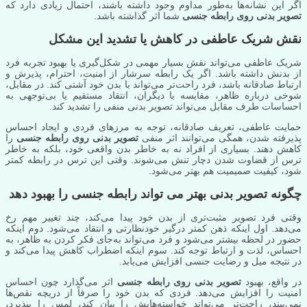
اگر این نشانه‌ها به‌طور مداوم وجود داشته باشند، احتمال زیادی دارد که
تصویر بدنی روی رابطه جنسی
شما اثر گذاشته باشد.
نقش شریک عاطفی در کاهش یا تشدید این مشکل
شریک عاطفی می‌تواند نقش بسیار مهمی در شکل‌گیری یا بهبود تجربه فرد
از بدنش داشته باشد. اگر یک رابطه سرشار از امنیت، احترام، پذیرش و
ارتباط صادقانه باشد، فرد راحت‌تر می‌تواند با بدن خود آشتی کند. در مقابل،
شوخی درباره ظاهر، مقایسه با دیگران، انتقاد مستقیم یا بی‌توجهی به
احساسات طرف مقابل می‌تواند تصویر بدنی منفی را تشدید کند.
حمایت عاطفی، تعریف صادقانه، توجه به مرزهای فردی و ایجاد احساس
پذیرفته شدن، همگی می‌توانند اثر منفی
تصویر بدنی روی رابطه جنسی
را
کاهش دهند. بسیاری از افراد نه به خاطر بدن واقعی خود، بلکه به خاطر
ترس از قضاوت شدن دچار تنش می‌شوند. وقتی این ترس در رابطه کمتر
شود، کیفیت صمیمیت هم بهتر می‌شود.
چگونه تصویر بدنی بهتر می تواند رابطه جنسی را بهبود دهد
وقتی فرد تصویر مثبت‌تری از بدن خود پیدا می‌کند، چند تغییر مهم رخ
می‌دهد. اول اینکه ذهن کمتر درگیر خودنظارتی و انتقاد می‌شود. دوم اینکه
حضور در لحظه بیشتر می‌شود و فرد می‌تواند به‌جای فکر کردن به ظاهر، به
احساس، لذت و ارتباط توجه کند. سوم اینکه اضطراب کاهش پیدا می‌کند و
در نتیجه میل و رضایت جنسی افزایش می‌یابد.
در واقع، بهبود
تصویر بدنی روی رابطه جنسی
اثر می‌گذارد چون احساس
امنیت را افزایش می‌دهد. فردی که بدن خود را صرفاً از دریچه نقص‌ها
نمی‌بیند، راحت‌تر می‌تواند خواسته‌هایش را بیان کند، لمس را بپذیرد،