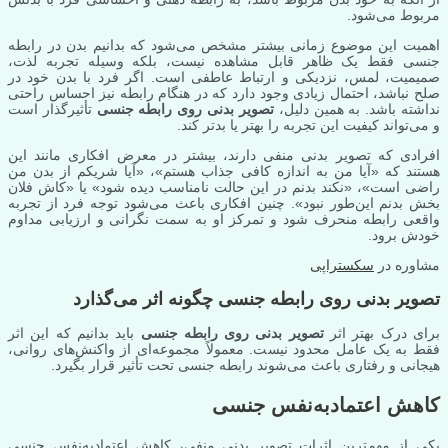
مربوط می‌شود.
اهمیت این موضوع زمانی بیشتر مشخص می‌شود که بدانیم بدن در رابطه
جنسی فقط یک ظاهر قابل مشاهده نیست، بلکه وسیله تجربه لذت،
صمیمیت، لمس، نزدیکی و ارتباط عاطفی است. اگر فرد با بدن خود در
صلح نباشد، احتمال زیادی وجود دارد که در هنگام رابطه نیز احساس راحتی
نداشته باشد. به همین دلیل،
تصویر بدنی روی رابطه جنسی
تأثیرگذار است
و می‌تواند کیفیت این تجربه را بهتر یا بدتر کند.
افرادی که تصویر بدنی منفی دارند، بیشتر در معرض افکاری مانند این
هستند که «آیا من به اندازه کافی جذاب هستم»، «آیا شریکم از بدن من
راضی است»، «نکند بدنم در این حالت نامناسب دیده شود» یا «کاش فلان
بخش بدنم این‌طور نبود». چنین افکاری باعث می‌شود توجه فرد از تجربه
واقعی رابطه منحرف شود و تمرکز او به سمت نگرانی و ارزیابی مداوم
خودش برود.
مشاوره در
سکستراپی
تصویر بدنی روی رابطه جنسی چگونه اثر می‌گذارد
برای درک بهتر اثر
تصویر بدنی روی رابطه جنسی
باید بدانیم که این اثر
فقط به یک عامل محدود نیست. معمولاً مجموعه‌ای از واکنش‌های روانی،
هیجانی و رفتاری باعث می‌شوند رابطه جنسی تحت تأثیر قرار بگیرد.
کاهش اعتمادبه‌نفس جنسی
یکی از مهم‌ترین اثرات تصویر بدنی منفی، کاهش اعتمادبه‌نفس جنسی