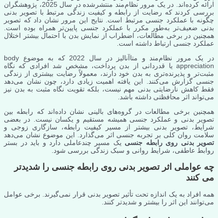
ارائه کرده‌اند. در یک مرور نظام‌مند منتشرشده در سال 2025، پژوهشگران
بررسی کردند که رضایت از رابطه و کیفیت زندگی مرتبط با تصویر بدنی
چگونه با عملکرد جنسی مرتبط است. نتایج این مرور نشان داد که تصویر
بدنی ضعیف‌تر به‌طور مکرر با عملکرد جنسی پایین‌تر همراه بوده است.
همچنین در برخی مطالعات، اضطراب از نمایش بدن با احتمال بیشتر اختلال
عملکرد جنسی ارتباط داشته است.
در یک مرور نظام‌مند و متاآنالیز در سال 2022 که به موضوع body
appreciation یا قدردانی از بدن پرداخت، مشخص شد افرادی که نگاه
مثبت‌تر و پذیرنده‌تری به بدن خود دارند، معمولاً رضایت بیشتری از زندگی
جنسی گزارش می‌کنند. این یافته اهمیت زیادی دارد، چون نشان می‌دهد
فقط کاهش نارضایتی بدنی مهم نیست، بلکه تقویت نگاه مثبت به بدن نیز
می‌تواند اثر محافظتی داشته باشد.
همچنین برخی مطالعات در گروه‌های بالینی نشان داده‌اند که رابطه بین
تصویر بدنی و عملکرد جنسی همیشه مستقیم و یکسان نیست. در بعضی
شرایط، تصویر بدنی بیشتر از مسیر کیفیت رابطه، سازگاری زوجی و
سلامت روان کلی بر تجربه جنسی اثر می‌گذارد. این موضوع نشان می‌دهد
تصویر بدنی روی رابطه جنسی
یک مسیر چندعاملی دارد و باید در بستر
روابط عاطفی، شرایط روانی و سبک زندگی بررسی شود.
چه عواملی اثر تصویر بدنی روی رابطه جنسی را شدیدتر
می کنند
همه افراد به یک اندازه تحت تأثیر تصویر بدنی قرار نمی‌گیرند. برخی عوامل
می‌توانند این اثر را بیشتر و شدیدتر کنند.