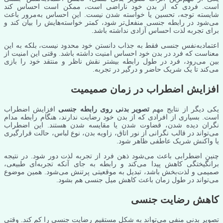
است. فردی که از بدن خود ناراضی است، ممکن است احساس کند
شایسته توجه، تحسین یا خواسته شدن نیست. این احساس به‌مرور باعث
می‌شود در رابطه جنسی منفعل‌تر شود، کمتر خواسته‌هایش را بیان کند و
برای تجربه لذت احساس آزادی نداشته باشد.
اعتمادبه‌نفس جنسی فقط به جذاب دانستن خود محدود نیست، بلکه به این
معناست که فرد در بدن خود احساس امنیت داشته باشد. وقتی این امنیت از
بین می‌رود، فرد در طول رابطه بیشتر نقش ناظر و منتقد خود را بازی
می‌کند تا یک شریک حاضر و درگیر در تجربه.
افزایش اضطراب در زمان صمیمیت
یکی دیگر از نتایج مهم
تصویر بدنی روی رابطه جنسی
افزایش اضطراب
است. بسیاری از افرادی که از بدن خود رضایت ندارند، هنگام رابطه مدام
نگران دیده شدن، قضاوت شدن یا مقایسه شدن هستند. این اضطراب
می‌تواند در قالب نگرانی از نور اتاق، زاویه بدن، نوع لباس، حالت قرارگیری
یا واکنش شریک عاطفی ظاهر شود.
چنین اضطرابی باعث می‌شود ذهن فرد از تجربه لذت دور شود. در نتیجه
برانگیختگی کاهش پیدا می‌کند و رابطه به جای آنکه تجربه‌ای طبیعی،
صمیمی و لذت‌بخش باشد، تبدیل به موقعیتی پرتنش می‌شود. همین موضوع
می‌تواند در طول زمان باعث کاهش میل جنسی هم بشود.
کاهش رضایت جنسی
تصویر بدنی منفی می‌تواند به شکل مستقیم رضایت جنسی را کم کند. وقتی