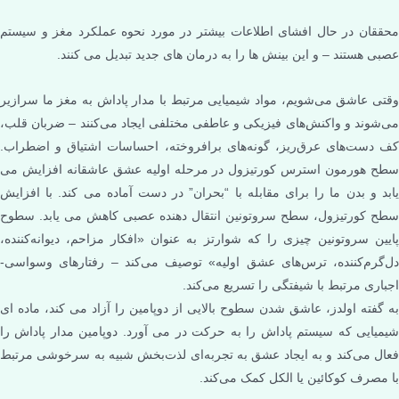
محققان در حال افشای اطلاعات بیشتر در مورد نحوه عملکرد مغز و سیستم
عصبی هستند – و این بینش ها را به درمان های جدید تبدیل می کنند.
وقتی عاشق می‌شویم، مواد شیمیایی مرتبط با مدار پاداش به مغز ما سرازیر
می‌شوند و واکنش‌های فیزیکی و عاطفی مختلفی ایجاد می‌کنند – ضربان قلب،
کف دست‌های عرق‌ریز، گونه‌های برافروخته، احساسات اشتیاق و اضطراب.
سطح هورمون استرس کورتیزول در مرحله اولیه عشق عاشقانه افزایش می
یابد و بدن ما را برای مقابله با “بحران” در دست آماده می کند. با افزایش
سطح کورتیزول، سطح سروتونین انتقال دهنده عصبی کاهش می یابد. سطوح
پایین سروتونین چیزی را که شوارتز به عنوان «افکار مزاحم، دیوانه‌کننده،
دل‌گرم‌کننده، ترس‌های عشق اولیه» توصیف می‌کند – رفتارهای وسواسی-
اجباری مرتبط با شیفتگی را تسریع می‌کند.
به گفته اولدز، عاشق شدن سطوح بالایی از دوپامین را آزاد می کند، ماده ای
شیمیایی که سیستم پاداش را به حرکت در می آورد. دوپامین مدار پاداش را
فعال می‌کند و به ایجاد عشق به تجربه‌ای لذت‌بخش شبیه به سرخوشی مرتبط
با مصرف کوکائین یا الکل کمک می‌کند.