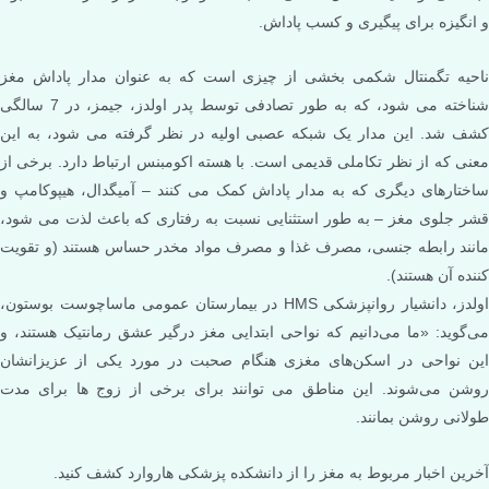
و انگیزه برای پیگیری و کسب پاداش.
ناحیه تگمنتال شکمی بخشی از چیزی است که به عنوان مدار پاداش مغز
شناخته می شود، که به طور تصادفی توسط پدر اولدز، جیمز، در 7 سالگی
کشف شد. این مدار یک شبکه عصبی اولیه در نظر گرفته می شود، به این
معنی که از نظر تکاملی قدیمی است. با هسته اکومبنس ارتباط دارد. برخی از
ساختارهای دیگری که به مدار پاداش کمک می کنند – آمیگدال، هیپوکامپ و
قشر جلوی مغز – به طور استثنایی نسبت به رفتاری که باعث لذت می شود،
مانند رابطه جنسی، مصرف غذا و مصرف مواد مخدر حساس هستند (و تقویت
کننده آن هستند).
اولدز، دانشیار روانپزشکی HMS در بیمارستان عمومی ماساچوست بوستون،
می‌گوید: «ما می‌دانیم که نواحی ابتدایی مغز درگیر عشق رمانتیک هستند، و
این نواحی در اسکن‌های مغزی هنگام صحبت در مورد یکی از عزیزانشان
روشن می‌شوند. این مناطق می توانند برای برخی از زوج ها برای مدت
طولانی روشن بمانند.
آخرین اخبار مربوط به مغز را از دانشکده پزشکی هاروارد کشف کنید.