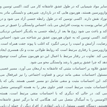
سایر مواد شیمیایی که در طول عشق عاشقانه کار می کنند، اکسی توسین و
وازوپرسین هستند، هورمون هایی که در بارداری، شیردهی و دلبستگی مادر به
نوزاد نقش دارند. اکسی توسین که در طول رابطه جنسی آزاد می شود و در
اثر تماس پوست به پوست افزایش می یابد، احساس وابستگی را عمیق تر می
کند و باعث می شود زوج ها بعد از رابطه جنسی به یکدیگر احساس نزدیکی
کنند. اکسی توسین که به عنوان هورمون عشق نیز شناخته می شود، احساس
رضایت، آرامش و امنیت را برمی انگیزد که اغلب با پیوند جفت همراه است.
وازوپرسین با رفتاری مرتبط است که روابط طولانی مدت و تک همسری ایجاد
می کند. تفاوت در رفتار مرتبط با اعمال این دو هورمون ممکن است توضیح
دهد که چرا عشق پرشور با رشد وابستگی محو می شود.
عشق علاوه بر احساسات مثبتی که عاشقانه به ارمغان می آورد، مسیر عصبی
مسئول احساسات منفی مانند ترس و قضاوت اجتماعی را نیز غیرفعال می
کند. این احساسات مثبت و منفی شامل دو مسیر عصبی هستند. یکی که با
احساسات مثبت مرتبط است، قشر جلوی مغز را به هسته اکومبنس متصل
می کند، در حالی که دیگری که با احساسات منفی مرتبط است، هسته
اکومبنس را به آمیگدال متصل می کند. هنگامی که ما درگیر عشق عاشقانه
هستیم، دستگاه عصبی مسئول ارزیابی انتقادی از افراد دیگر، از جمله ارزیابی