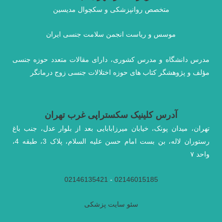
متخصص روانپزشکی و سکچوال مدیسین
موسس و ریاست انجمن سلامت جنسی ایران
مدرس دانشگاه و مدرس کشوری، دارای مقالات متعدد حوزه جنسی
مؤلف و پژوهشگر کتاب های حوزه اختلالات جنسی زوج درمانگر
آدرس کلینیک سکستراپی غرب تهران
تهران، میدان پونک، خیابان میرزابابایی بعد از بلوار عدل، جنب باغ
رستوران لاله، بن بست امام حسن علیه السلام، پلاک 3، طبقه 4،
واحد ۷
02146135421
-
02146015185
سئو سایت پزشکی