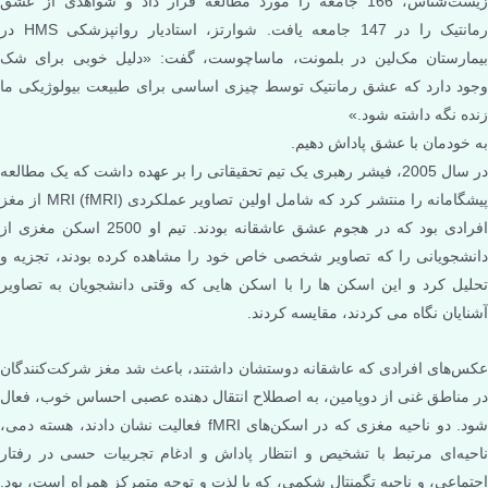
زیست‌شناس، 166 جامعه را مورد مطالعه قرار داد و شواهدی از عشق
رمانتیک را در 147 جامعه یافت. شوارتز، استادیار روانپزشکی HMS در
بیمارستان مک‌لین در بلمونت، ماساچوست، گفت: «دلیل خوبی برای شک
وجود دارد که عشق رمانتیک توسط چیزی اساسی برای طبیعت بیولوژیکی ما
زنده نگه داشته شود.»
به خودمان با عشق پاداش دهیم.
در سال 2005، فیشر رهبری یک تیم تحقیقاتی را بر عهده داشت که یک مطالعه
پیشگامانه را منتشر کرد که شامل اولین تصاویر عملکردی MRI (fMRI) از مغز
افرادی بود که در هجوم عشق عاشقانه بودند. تیم او 2500 اسکن مغزی از
دانشجویانی را که تصاویر شخصی خاص خود را مشاهده کرده بودند، تجزیه و
تحلیل کرد و این اسکن ها را با اسکن هایی که وقتی دانشجویان به تصاویر
آشنایان نگاه می کردند، مقایسه کردند.
عکس‌های افرادی که عاشقانه دوستشان داشتند، باعث شد مغز شرکت‌کنندگان
در مناطق غنی از دوپامین، به اصطلاح انتقال دهنده عصبی احساس خوب، فعال
شود. دو ناحیه مغزی که در اسکن‌های fMRI فعالیت نشان دادند، هسته دمی،
ناحیه‌ای مرتبط با تشخیص و انتظار پاداش و ادغام تجربیات حسی در رفتار
اجتماعی، و ناحیه تگمنتال شکمی، که با لذت و توجه متمرکز همراه است، بود.