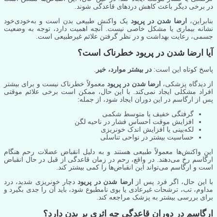
در برخی دیگر باعث کاهش دردهای قاعدگی شوند.
بنابراین،
ارضا شدن در پریود
یک واکنش طبیعی بدن است و به‌خودی‌خود
نشانه بیماری یا مشکل خاصی نیست. آنچه اهمیت دارد، توجه به وضعیت
جسمی، رعایت بهداشت و در نظر گرفتن علائم غیرطبیعی است.
آیا ارضا شدن در پریود خطرناک است؟
پاسخ کوتاه این است:
در بیشتر موارد، خیر
.
از دیدگاه پزشکی،
ارضا شدن در پریود
معمولاً خطرناک نیست و برای بیشتر
افراد مشکلی ایجاد نمی‌کند. با این حال، ممکن است برخی علائم موقتی
پس از ارگاسم در این دوران ایجاد شود، از جمله:
گرفتگی خفیف یا متوسط شکمی
افزایش موقت احساس فشار در ناحیه لگن
لکه‌بینی یا افزایش اندک خونریزی
حساسیت بیشتر در نواحی تناسلی
این واکنش‌ها معمولاً طبیعی هستند و به دلیل انقباض عضلات رحم هنگام
ارگاسم رخ می‌دهند. در واقع، رحم در زمان قاعدگی از قبل در حال انقباض
است و ارگاسم می‌تواند این انقباض‌ها را کمی بیشتر کند.
با این حال، اگر فرد پس از
ارضا شدن در پریود
دچار خونریزی شدید، درد
مداوم، تب، ترشحات غیرعادی یا بوی نامطبوع شود، باید آن را جدی بگیرد و
برای بررسی بیشتر به پزشک مراجعه کند.
ارگاسم در دوران قاعدگی چه اثری بر بدن دارد؟