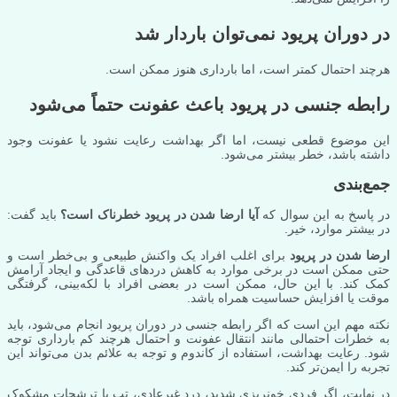
در دوران پریود نمی‌توان باردار شد
هرچند احتمال کمتر است، اما بارداری هنوز ممکن است.
رابطه جنسی در پریود باعث عفونت حتماً می‌شود
این موضوع قطعی نیست، اما اگر بهداشت رعایت نشود یا عفونت وجود
داشته باشد، خطر بیشتر می‌شود.
جمع‌بندی
در پاسخ به این سوال که
آیا ارضا شدن در پریود خطرناک است؟
باید گفت:
در بیشتر موارد، خیر.
ارضا شدن در پریود
برای اغلب افراد یک واکنش طبیعی و بی‌خطر است و
حتی ممکن است در برخی موارد به کاهش دردهای قاعدگی و ایجاد آرامش
کمک کند. با این حال، ممکن است در بعضی افراد با لکه‌بینی، گرفتگی
موقت یا افزایش حساسیت همراه باشد.
نکته مهم این است که اگر رابطه جنسی در دوران پریود انجام می‌شود، باید
به خطرات احتمالی مانند انتقال عفونت و احتمال هرچند کم بارداری توجه
شود. رعایت بهداشت، استفاده از کاندوم و توجه به علائم بدن می‌تواند این
تجربه را ایمن‌تر کند.
در نهایت، اگر فردی خونریزی شدید، درد غیرعادی، تب یا ترشحات مشکوک