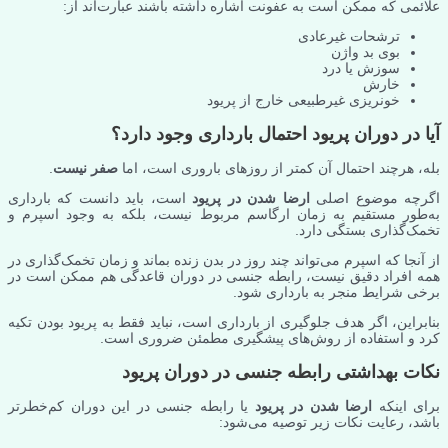
علائمی که ممکن است به عفونت اشاره داشته باشند عبارت‌اند از:
ترشحات غیرعادی
بوی بد واژن
سوزش یا درد
خارش
خونریزی غیرطبیعی خارج از پریود
آیا در دوران پریود احتمال بارداری وجود دارد؟
بله، هرچند احتمال آن کمتر از روزهای باروری است، اما
صفر نیست
.
اگرچه موضوع اصلی
ارضا شدن در پریود
است، باید دانست که بارداری
به‌طور مستقیم به زمان ارگاسم مربوط نیست، بلکه به وجود اسپرم و
تخمک‌گذاری بستگی دارد.
از آنجا که اسپرم می‌تواند چند روز در بدن زنده بماند و زمان تخمک‌گذاری در
همه افراد دقیق نیست، رابطه جنسی در دوران قاعدگی هم ممکن است در
برخی شرایط منجر به بارداری شود.
بنابراین، اگر هدف جلوگیری از بارداری است، نباید فقط به پریود بودن تکیه
کرد و استفاده از روش‌های پیشگیری مطمئن ضروری است.
نکات بهداشتی رابطه جنسی در دوران پریود
برای اینکه
ارضا شدن در پریود
یا رابطه جنسی در این دوران کم‌خطرتر
باشد، رعایت نکات زیر توصیه می‌شود: