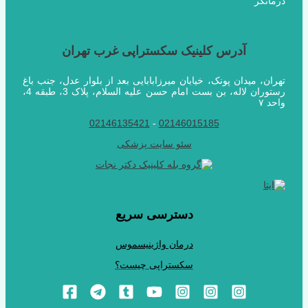
درمانگر
آدرس کلینیک سکستراپی غرب تهران
تهران، میدان پونک، خیابان میرزابابایی بعد از بلوار عدل، جنب باغ
رستوران لاله، بن بست امام حسن علیه السلام، پلاک 3، طبقه 4،
واحد ۷
02146135421
-
02146015185
سئو سایت پزشکی
دسترسی سریع
درمان واژینیسموس
سکستراپی چیست؟