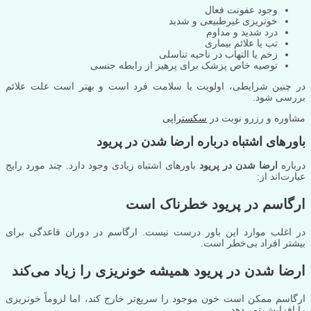
وجود عفونت فعال
خونریزی غیرطبیعی و شدید
درد شدید و مداوم
تب یا علائم بیماری
زخم یا التهاب در ناحیه تناسلی
توصیه خاص پزشک برای پرهیز از رابطه جنسی
در چنین شرایطی، اولویت با سلامت فرد است و بهتر است علت علائم
بررسی شود.
مشاوره و رزرو نوبت در
سکستراپی
باورهای اشتباه درباره ارضا شدن در پریود
درباره
ارضا شدن در پریود
باورهای اشتباه زیادی وجود دارد. چند مورد رایج
عبارت‌اند از:
ارگاسم در پریود خطرناک است
در اغلب موارد این باور درست نیست. ارگاسم در دوران قاعدگی برای
بیشتر افراد بی‌خطر است.
ارضا شدن در پریود همیشه خونریزی را زیاد می‌کند
ارگاسم ممکن است خون موجود را سریع‌تر خارج کند، اما لزوماً خونریزی
را افزایش نمی‌دهد.