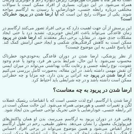
همراه می‌شود. در این دوران، بسیاری از افراد ممکن است با سوالات
مختلفی درباره رابطه جنسی، خودارضایی یا رسیدن به ارگاسم مواجه
شوند. یکی از سوالات رایج این است که
آیا ارضا شدن در پریود خطرناک
است؟
این پرسش از آن جهت اهمیت دارد که برخی افراد تصور می‌کنند ارگاسم در
زمان قاعدگی می‌تواند باعث افزایش خونریزی، تشدید درد یا حتی ایجاد
مشکلات جدی شود. در مقابل، برخی دیگر معتقدند که
ارضا شدن در پریود
ممکن است به کاهش گرفتگی‌های شکمی و ایجاد حس آرامش کمک کند.
اما پاسخ علمی به این موضوع چیست؟
از نظر پزشکی، ارضا شدن در دوران قاعدگی به‌خودی‌خود خطرناک
محسوب نمی‌شود. با این حال، شرایط بدنی هر فرد، وجود یا عدم وجود
عفونت، نوع رابطه جنسی و رعایت نکات بهداشتی می‌تواند در میزان ایمنی
آن نقش مهمی داشته باشد. در این مقاله، به‌صورت کامل بررسی می‌کنیم
که
ارضا شدن در پریود
چه اثراتی بر بدن دارد، چه مزایا و چه خطراتی
ممکن است داشته باشد و در چه شرایطی باید احتیاط کرد.
ارضا شدن در پریود به چه معناست؟
ارضا شدن یا ارگاسم، اوج لذت جنسی است که با انقباضات ریتمیک عضلات
لگن و تغییرات عصبی و هورمونی همراه می‌شود. این حالت ممکن است در
اثر رابطه جنسی، خودارضایی یا حتی تحریک نواحی حساس بدن ایجاد شود.
وقتی فرد در دوران پریود به ارگاسم می‌رسد، بدن او همان واکنش‌های
فیزیولوژیک معمول را نشان می‌دهد. به‌طور طبیعی، رحم در طول ارگاسم
دچار انقباض می‌شود و همین موضوع می‌تواند در برخی افراد احساس
گرفتگی یا فشار موقت ایجاد کند. در عین حال، این انقباض‌ها ممکن است