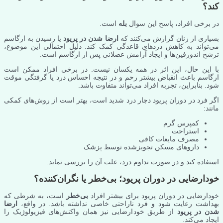
کند؟
در برخی افراد، پاسخ این سوال
بله
است.
بسیاری از زنان گزارش می‌کنند که
ارضا شدن در پریود
یا رسیدن به ارگاسم
می‌تواند به کاهش دردهای قاعدگی کمک کند. دلیل احتمالی این موضوع،
ترشح اندورفین‌ها و ایجاد آرامش عضلانی پس از ارگاسم است.
با این حال، این اثر در همه یکسان نیست. در برخی افراد ممکن است
ارگاسم باعث انقباض بیشتر رحم و در نتیجه احساس درد یا گرفتگی موقت
شود. بنابراین، تجربه افراد می‌تواند متفاوت باشد.
اگر فرد در دوران پریود دچار درد شدید است، بهتر است از روش‌های کمکی
مانند:
کمپرس گرم
استراحت
مصرف مایعات کافی
داروهای مسکن تجویز‌شده توسط پزشک
استفاده کند و در صورت تداوم درد، علت آن را بررسی نماید.
خودارضایی در دوران پریود؛ بی‌خطر یا نگران‌کننده؟
خودارضایی در دوران پریود برای بیشتر افراد
بی‌خطر
است، به شرطی که
بهداشت رعایت شود و فرد ناراحتی خاصی نداشته باشد. در واقع،
ارضا
شدن در پریود
از طریق خودارضایی نیز همان واکنش‌های فیزیولوژیک را
ایجاد می‌کند.