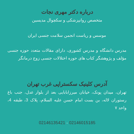
سرطان
سینه
درباره دکتر مهری نجات
متخصص روانپزشکی و سکچوال مدیسین
موسس و ریاست انجمن سلامت جنسی ایران
مدرس دانشگاه و مدرس کشوری، دارای مقالات متعدد حوزه جنسی
مؤلف و پژوهشگر کتاب های حوزه اختلالات جنسی زوج درمانگر
آدرس کلینیک سکستراپی غرب تهران
تهران، میدان پونک، خیابان میرزابابایی بعد از بلوار عدل، جنب باغ
رستوران لاله، بن بست امام حسن علیه السلام، پلاک 3، طبقه 4،
واحد ۷
02146135421
-
02146015185