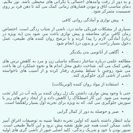
و به دور از رفت وآمدهای احتمالی یا نگرانی های محیطی باشد. نور ملایم،
دمای مناسب اتاق و نبودن فشارهای زمانی کمک می کند تا ذهن فرد بر روی
صمیمیت متمرکز شود.
پیش نوازی و آمادگی روانی کافی
بسیاری از مشکلات فیزیکی مانند درد، ناشی از شتاب زدگی است. اختصاص
زمان کافی برای معاشقه و پیش نوازی باعث می شود بدن (به ویژه در
زنان) آمادگی لازم را پیدا کرده و با ترشح روان کننده های طبیعی، عمل
دخول بسیار راحت تر و بدون درد انجام شود.
آگاهی از آناتومی بدن یکدیگر
مطالعه علمی درباره ساختار دستگاه تناسلی زن و مرد به کاهش ترس های
واهی کمک می کند. شناخت دقیق محل اندام ها و نحوه عملکرد آن ها باعث
می شود زوجین با تسلط بیشتری رفتار کرده و از آسیب های ناخواسته
ناشی از ناشی گری جلوگیری کنند.
استفاده از مواد روان کننده (لوبریکانت)
حتی با وجود پیش نوازی، داشتن یک ژل روان کننده بر پایه آب در کنار تخت
توصیه می شود. این کار اصطکاک را کاهش داده و از ایجاد زخم های ریز یا
سوزش جلوگیری می کند، که به ویژه برای تجربه اول بسیار راهگشا است.
صبر و حوصله به دور از کمال گرایی
نباید انتظار داشته باشید که اولین تجربه دقیقاً شبیه به توصیفات اغراق آمیز
باشد. ممکن است همه چیز طبق نقشه پیش نرود و این کاملاً طبیعی است.
صبور بودن با خود و شریک زندگی، کلید اصلی عبور از ناشی گری های اولیه