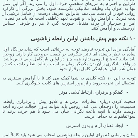
طرفین و احترام به مرزهای شخصی حرف اول را می زند. اگر این عمل
تنها به عنوان یک وظیفه مکانیکی نگریسته شود، بخش بزرگی از کارکرد
روانی خود را از دست می دهد. بنابراین، تعریف درست آن شامل ترکیبی از
لذت فیزیکی، آرامش روانی و تقویت تعهد عاطفی است که باید در فضایی
امن و سرشار از درک متقابل صورت گیرد تا هر دو طرف احساس
ارزشمندی و آرامش کنند.
۱۰ نکته مهم پیش داشتن اولین رابطه زناشویی
آمادگی برای این تجربه نیازمند توجه به جزئیاتی است که شاید در نگاه اول
ساده به نظر برسند، اما تاثیر شگرفی بر کیفیت خروجی کار دارند. زوجین
باید بدانند که هیچ لزومی ندارد همه چیز در اولین بار کامل و بی نقص باشد.
در واقع، یادگیری زبان بدن یکدیگر زمان بر است و نباید انتظار داشت که در
همان شب اول، هماهنگی کامل برقرار شود.
توجه به این ۱۰ نکته کلیدی به شما کمک می کند تا با آرامش بیشتری به
استقبال این تجربه بروید و از بروز استرس های کاذب جلوگیری کنید.
گفتگو و برقراری ارتباط کلامی موثر
صحبت کردن درباره انتظارات، ترس ها و علایق پیش از برقراری رابطه،
صمیمیت را دوچندان می کند. زوجین باید بتوانند بدون خجالت درباره آنچه
دوست دارند یا آنچه باعث نگرانی شان می شود با هم حرف بزنند تا
سوءتفاهم ها به حداقل برسد.
ایجاد فضای آرام و بدون استرس
مکان و زمانی که برای اولین رابطه زناشویی انتخاب می شود باید کاملاً امن