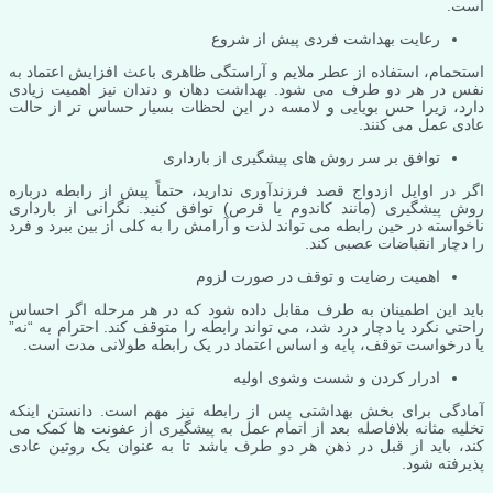
است.
رعایت بهداشت فردی پیش از شروع
استحمام، استفاده از عطر ملایم و آراستگی ظاهری باعث افزایش اعتماد به
نفس در هر دو طرف می شود. بهداشت دهان و دندان نیز اهمیت زیادی
دارد، زیرا حس بویایی و لامسه در این لحظات بسیار حساس تر از حالت
عادی عمل می کنند.
توافق بر سر روش های پیشگیری از بارداری
اگر در اوایل ازدواج قصد فرزندآوری ندارید، حتماً پیش از رابطه درباره
روش پیشگیری (مانند کاندوم یا قرص) توافق کنید. نگرانی از بارداری
ناخواسته در حین رابطه می تواند لذت و آرامش را به کلی از بین ببرد و فرد
را دچار انقباضات عصبی کند.
اهمیت رضایت و توقف در صورت لزوم
باید این اطمینان به طرف مقابل داده شود که در هر مرحله اگر احساس
راحتی نکرد یا دچار درد شد، می تواند رابطه را متوقف کند. احترام به “نه”
یا درخواست توقف، پایه و اساس اعتماد در یک رابطه طولانی مدت است.
ادرار کردن و شست وشوی اولیه
آمادگی برای بخش بهداشتی پس از رابطه نیز مهم است. دانستن اینکه
تخلیه مثانه بلافاصله بعد از اتمام عمل به پیشگیری از عفونت ها کمک می
کند، باید از قبل در ذهن هر دو طرف باشد تا به عنوان یک روتین عادی
پذیرفته شود.