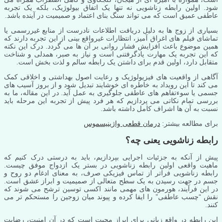
شود. اولین رابطه زناشویی نه تنها یک اتفاق بیولوژیک، بلکه یک تجربه
عاطفی عمیق است که می تواند سنگ بنای اعتماد و صمیمیت در آینده باشد.
بسیاری از زوج ها به دلیل دریافت اطلاعات نادرست از منابع غیررسمی یا
تماشای فیلم های اغراق آمیز، انتظارات غیرواقع بینی از این تجربه دارند که
همین موضوع باعث افزایش فشار روانی بر آن ها می گردد. درک این نکته
که این تجربه یک مهارت یادگرفتنی است و نیاز به صبر، همدلی و شناخت
متقابل دارد، اولین قدم برای داشتن یک رابطه سالم و لذت بخش است.
آگاهی از واقعیت های فیزیولوژیک و رعایت اصول بهداشتی و اخلاقی کمک
می کند تا این رویداد به خاطره ای خوشایند تبدیل شود و از بروز آسیب های
جسمی یا سوءتفاهم های عاطفی جلوگیری به عمل آید. در این مقاله، ما به
بررسی تمام نکاتی می پردازیم که هر فرد پیش از تجربه این مرحله باید
نسبت به آن ها اشراف کامل داشته باشد.
برای مطالعه بیشتر:
درمان قطعی واژینیسموس
رابطه زناشویی یعنی چه؟
پیش از آنکه به جزئیات اجرایی بپردازیم، باید به درستی درک کنیم که
ماهیت واقعی اولین رابطه زناشویی در بستر یک ازدواج موفق چیست.
رابطه زناشویی فراتر از تماس فیزیکی صرف، به معنای ادغام دو روح و
جسم در جهت رسیدن به یک سطح متعالی از صمیمیت و ابراز عشق است.
در این فرآیند، هورمون های مهمی مانند اکسی توسین ترشح می شوند که
نقش “چسب عاطفی” را ایفا کرده و پیوند میان زوجین را مستحکم تر می
کنند.
این رابطه در واقع زبانی برای ابراز محبت است که در آن امنیت، رضایت