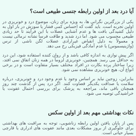
آیا درد بعد از اولین رابطه جنسی طبیعی است؟
یکی از بزرگترین نگرانی ها، به ویژه برای زنان، موضوع درد و خونریزی در
اولین تجربه است. باید گفت که احساس کمی فشار یا سوزش در بار اول به
دلیل کشیدگی بافت ها و عدم آشنایی عضلات با این فرآیند تا حد زیادی
طبیعی محسوب می شود. اما درد شدید و طاقت فرسا نشانه نرمالی نیست
و معمولاً به دلیل انقباض غیرارادی عضلات لگن ناشی از ترس
(واژینیسموس) یا عدم آمادگی فیزیکی رخ می دهد.
اگر پیش نوازی به اندازه کافی باشد و از روان کننده استفاده شود، این درد
به حداقل می رسد. همچنین، خونریزی لزوماً در همه زنان اتفاق نمی افتد،
زیرا ساختار پرده بکارت در افراد مختلف بسیار متفاوت است و در برخی
انواع آن، هیچ خونریزی مشاهده نمی شود.
بنابراین، زوجین نباید بر اساس وجود یا عدم وجود درد و خونریزی، درباره
سلامت یا صداقت یکدیگر قضاوت کنند. اگر درد پس از گذشت چند روز
همچنان باقی ماند، مراجعه به پزشک برای بررسی احتمال عفونت یا
خراشیدگی توصیه می شود.
نکات بهداشتی مهم بعد از اولین سکس
پس از پایان یافتن اولین رابطه زناشویی، توجه به مراقبت های بهداشتی
برای جلوگیری از بروز مشکلات بعدی مانند عفونت های ادراری یا قارچی
بسیار حیاتی است.