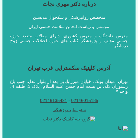
درباره دکتر مهری نجات
متخصص روانپزشکی و سکچوال مدیسین
موسس و ریاست انجمن سلامت جنسی ایران
مدرس دانشگاه و مدرس کشوری، دارای مقالات متعدد حوزه
جنسی مؤلف و پژوهشگر کتاب های حوزه اختلالات جنسی زوج
درمانگر
آدرس کلینیک سکستراپی غرب تهران
تهران، میدان پونک، خیابان میرزابابایی بعد از بلوار عدل، جنب باغ
رستوران لاله، بن بست امام حسن علیه السلام، پلاک 3، طبقه 4،
واحد ۷
02146135421
-
02146015185
سئو سایت پزشکی