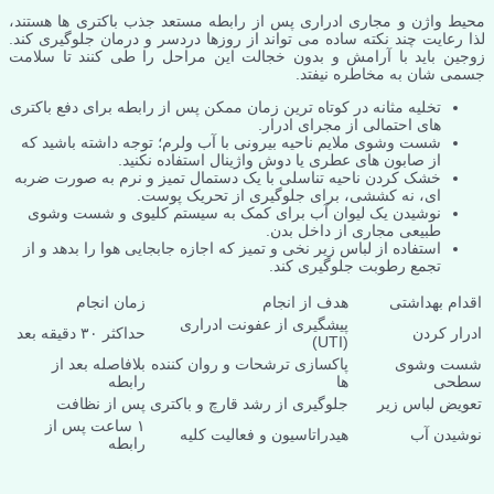
محیط واژن و مجاری ادراری پس از رابطه مستعد جذب باکتری ها هستند،
لذا رعایت چند نکته ساده می تواند از روزها دردسر و درمان جلوگیری کند.
زوجین باید با آرامش و بدون خجالت این مراحل را طی کنند تا سلامت
جسمی شان به مخاطره نیفتد.
تخلیه مثانه در کوتاه ترین زمان ممکن پس از رابطه برای دفع باکتری
های احتمالی از مجرای ادرار.
شست وشوی ملایم ناحیه بیرونی با آب ولرم؛ توجه داشته باشید که
از صابون های عطری یا دوش واژینال استفاده نکنید.
خشک کردن ناحیه تناسلی با یک دستمال تمیز و نرم به صورت ضربه
ای، نه کششی، برای جلوگیری از تحریک پوست.
نوشیدن یک لیوان آب برای کمک به سیستم کلیوی و شست وشوی
طبیعی مجاری از داخل بدن.
استفاده از لباس زیر نخی و تمیز که اجازه جابجایی هوا را بدهد و از
تجمع رطوبت جلوگیری کند.
اقدام بهداشتی
هدف از انجام
زمان انجام
پیشگیری از عفونت ادراری
ادرار کردن
حداکثر ۳۰ دقیقه بعد
(UTI)
شست وشوی
پاکسازی ترشحات و روان کننده
بلافاصله بعد از
سطحی
ها
رابطه
تعویض لباس زیر
جلوگیری از رشد قارچ و باکتری
پس از نظافت
۱ ساعت پس از
نوشیدن آب
هیدراتاسیون و فعالیت کلیه
رابطه