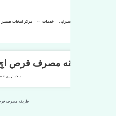
تراپی
خدمات
مرکز انتخاب همسر نجات
مقالات سکستراپی
ه مصرف قرص اچ دی بعد از را
سکستراپی
»
مشاوره
»
طریقه مصرف قرص اچ دی