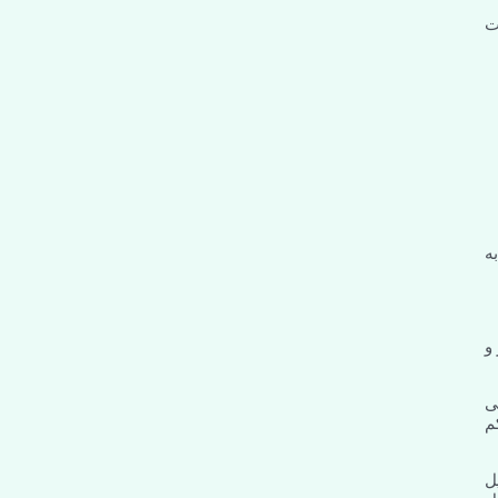
ت
ه
تر و
سی می
م
یل و میل