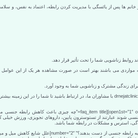
 خانم ها پس از یائسگی با مدیریت کردن رابطه، اعتماد به نفس، و سلام
د روابط زناشویی شما را تحت تأثیر قرار دهد.
 مواردی می باشند بهتر است در صورت مشاهده هر یک از این عوامل ب
برای زندگی مشترک و زناشویی شما به وجود آورد.
شما عزیزان می توانید برای کسب اطلاعات بیشتر از طریق سایت drnejatclinic.com با مشاوران ما، در ارتباط باشید تا شما را در این زمینه بیش
[faq title=”سوالات مربوط به عوامل کاهش رابطه جنسی” open1st=”1″ openAll=”0″][faq_item title=”چه چیزی باعث کاهش رابطه جن
هش میل جنسی شوند عبارتند از تستوسترون پایین، داروهای تجویزی، ورزش خیلی ک
دگی، استرس و مشکلات در رابطه شما باشد.
[/faq_item][faq_item title=”چه چیزی باعث می شود زنان علاقه خود را به رابطه جنسی از دست بدهند؟” number=”2″]علل شایع کاهش م