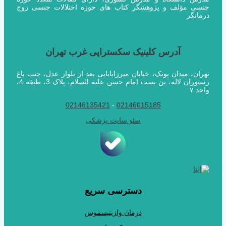
جنسی مؤلف و پژوهشگر کتاب های حوزه اختلالات جنسی زوج
درمانگر
آدرس کلینیک سکستراپی غرب تهران
تهران، میدان پونک، خیابان میرزابابایی بعد از بلوار عدل، جنب باغ
رستوران لاله، بن بست امام حسن علیه السلام، پلاک 3، طبقه 4،
واحد ۷
02146135421
-
02146015185
سئو سایت پزشکی
دسترسی سریع
درمان واژینیسموس