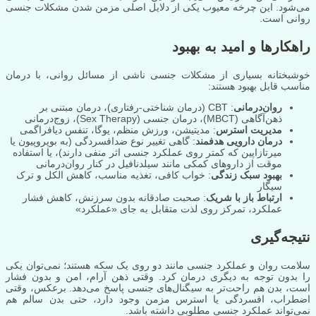
می‌شود. این چرخه معیوب یکی از دلایل اصلی مزمن شدن مشکلات جنسی
روانی است.
راهکارها و امید به بهبود
خوشبختانه بسیاری از مشکلات جنسی ناشی از مسائل روانی، با درمان
مناسب قابل بهبود هستند:
روان‌درمانی
: CBT (درمان شناختی-رفتاری)، درمان مبتنی بر
ذهن‌آگاهی (MBCT)، درمان جنسی (Sex Therapy)، زوج‌درمانی
مدیریت استرس
: مدیتیشن، ورزش منظم، یوگا، تنفس دیافراگمی
درمان دارویی هدفمند
: گاهی تغییر نوع ضدافسردگی (به بوپروپیون یا
میرتازاپین که کمتر روی عملکرد جنسی اثر منفی دارند)، یا استفاده
موقت از داروهای کمکی مانند سیلدنافیل در کنار روان‌درمانی
بهبود سبک زندگی
: خواب کافی، تغذیه مناسب، کاهش الکل و ترک
سیگار
ارتباط باز با شریک
: صحبت صادقانه بدون سرزنش، کاهش فشار
عملکرد، تمرکز روی لذت متقابل به جای «عملکرد»
نتیجه‌گیری
سلامت روان و عملکرد جنسی مانند دو روی یک سکه هستند؛ نمی‌توان یکی
را بدون توجه به دیگری درمان کرد. وقتی ذهن آرام، امن و بدون فشار
است، بدن هم راحت‌تر به سیگنال‌های جنسی پاسخ می‌دهد. برعکس، وقتی
اضطراب، افسردگی یا استرس مزمن وجود دارد، حتی بدن سالم هم
نمی‌تواند عملکرد جنسی مطلوبی داشته باشد.