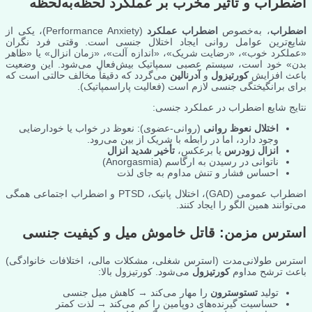
اضطراب و تأثیر مخرب بر عملکرد لحظه‌به‌لحظه
اضطراب
، به‌خصوص
اضطراب عملکرد
(Performance Anxiety)، یکی از
شایع‌ترین عوامل روانی ایجاد اختلال جنسی است. وقتی فرد نگران
«عملکرد خوب»، «رضایت شریک»، «اندازه آلت»، «زمان انزال» یا «ظاهر
بدن» خود است، سیستم عصبی سمپاتیک بیش‌فعال می‌شود. این وضعیت
باعث افزایش
کورتیزول
و
آدرنالین
می‌گردد که دقیقاً مخالف حالتی است که
برای برانگیختگی جنسی لازم است (فعالیت پاراسمپاتیک).
نتایج شایع اضطراب در عملکرد جنسی:
اختلال نعوظ روانی
(روانی-عضوی): نعوظ در خواب یا خودارضایی
وجود دارد، اما در رابطه با شریک از بین می‌رود.
انزال زودرس
یا برعکس،
تأخیر شدید انزال
ناتوانی در رسیدن به ارگاسم (Anorgasmia)
احساس فشار و تنش مداوم به جای لذت
اضطراب عمومی (GAD)، اختلال پانیک، PTSD و اضطراب اجتماعی همگی
می‌توانند همین الگو را ایجاد کنند.
استرس مزمن: قاتل خاموش میل و کیفیت جنسی
استرس طولانی‌مدت (استرس شغلی، مشکلات مالی، اختلافات خانوادگی)
باعث ترشح مداوم
کورتیزول
می‌شود. کورتیزول بالا:
تولید
تستوسترون
را مهار می‌کند → کاهش میل جنسی
حساسیت گیرنده‌های دوپامین را کم می‌کند → لذت کمتر