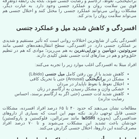
برانگیختگی، نعوظ، ارگاسم و رضایت جنسی شوند، بلکه یک رابطه دوطرفه
قوی بین سلامت روان و عملکرد جنسی وجود دارد. به عبارت دیگر،
مشکلات روانی می‌توانند عملکرد جنسی را مختل کنند و اختلال جنسی هم
می‌تواند سلامت روان را بدتر کند.
افسردگی و کاهش شدید میل و عملکرد جنسی
افسردگی یکی از شایع‌ترین اختلالات روانی است که تأثیر مستقیم و شدیدی
بر عملکرد جنسی دارد. در افسردگی، سطح انتقال‌دهنده‌های عصبی مانند
سروتونین
،
دوپامین
و
نوراپی‌نفرین
به هم می‌ریزد؛ موادی که هم در تنظیم
خلق‌وخو و هم در مدارهای لذت جنسی نقش کلیدی دارند.
افراد مبتلا به افسردگی اغلب موارد زیر را تجربه می‌کنند:
کاهش شدید یا از بین رفتن کامل
میل جنسی
(Libido)
مشکل در
برانگیختگی
(Arousal) حتی با تحریک کافی
اختلال نعوظ یا نعوظ ناپایدار در مردان
خشکی واژن و مشکل رسیدن به ارگاسم در زنان
کاهش شدید لذت جنسی (حتی اگر به ارگاسم برسند، احساس
رضایت ندارند)
مطالعات نشان می‌دهند که حدود ۴۰ تا ۶۵ درصد افراد افسرده، مشکلات
جنسی قابل توجهی دارند. نکته مهم این است که بسیاری از داروهای
ضدافسردگی (به‌ویژه
SSRIها
مانند سرترالین، فلوکستین و پاروکستین)
خودشان باعث تشدید این مشکلات می‌شوند و تا ۷۰ درصد افراد
مصرف‌کننده این داروها، اختلال جنسی گزارش می‌کنند.