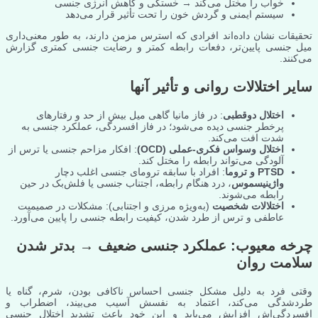
خواب را مختل می‌کند → خستگی و کاهش انرژی جنسی
سیستم ایمنی و گردش خون را تحت تأثیر قرار می‌دهد
تحقیقات نشان داده‌اند افرادی که استرس مزمن دارند، به طور معنی‌داری
میل جنسی پایین‌تر، دفعات رابطه کمتر و رضایت جنسی کمتری گزارش
می‌کنند.
سایر اختلالات روانی و تأثیر آنها
اختلال دوقطبی
: در فاز مانیا گاهی میل بیش از حد و رفتارهای
پرخطر جنسی دیده می‌شود؛ در فاز افسردگی، عملکرد جنسی به
شدت افت می‌کند.
اختلال وسواس فکری-عملی (OCD)
: افکار مزاحم جنسی یا ترس از
آلودگی می‌تواند رابطه را مختل کند.
PTSD و تروما
: افراد با سابقه ترومای جنسی اغلب دچار
واژینیسموس
، درد هنگام رابطه، اجتناب جنسی یا فلش‌بک در حین
رابطه می‌شوند.
اختلالات شخصیت
(به‌ویژه مرزی و اجتنابی): مشکلات در صمیمیت
عاطفی و ترس از طرد شدن، کیفیت رابطه جنسی را پایین می‌آورد.
چرخه معیوب: عملکرد جنسی ضعیف → بدتر شدن
سلامت روان
وقتی فرد به دلیل مشکل جنسی احساس ناکافی بودن، شرم، گناه یا
طردشدگی می‌کند، اعتماد به نفسش آسیب می‌بیند، اضطراب و
افسردگی‌اش افزایش می‌یابد و این خود باعث تشدید اختلال جنسی