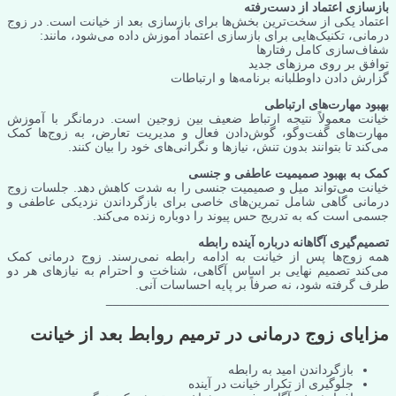
بازسازی اعتماد از دست‌رفته
اعتماد یکی از سخت‌ترین بخش‌ها برای بازسازی بعد از خیانت است. در زوج
درمانی، تکنیک‌هایی برای بازسازی اعتماد آموزش داده می‌شود، مانند:
شفاف‌سازی کامل رفتارها
توافق بر روی مرزهای جدید
گزارش‌ دادن داوطلبانه برنامه‌ها و ارتباطات
بهبود مهارت‌های ارتباطی
خیانت معمولاً نتیجه ارتباط ضعیف بین زوجین است. درمانگر با آموزش
مهارت‌های گفت‌وگو، گوش‌دادن فعال و مدیریت تعارض، به زوج‌ها کمک
می‌کند تا بتوانند بدون تنش، نیازها و نگرانی‌های خود را بیان کنند.
کمک به بهبود صمیمیت عاطفی و جنسی
خیانت می‌تواند میل و صمیمیت جنسی را به شدت کاهش دهد. جلسات زوج
درمانی گاهی شامل تمرین‌های خاصی برای بازگرداندن نزدیکی عاطفی و
جسمی است که به تدریج حس پیوند را دوباره زنده می‌کند.
تصمیم‌گیری آگاهانه درباره آینده رابطه
همه زوج‌ها پس از خیانت به ادامه رابطه نمی‌رسند. زوج درمانی کمک
می‌کند تصمیم نهایی بر اساس آگاهی، شناخت و احترام به نیازهای هر دو
طرف گرفته شود، نه صرفاً بر پایه احساسات آنی.
________________________________________
مزایای زوج درمانی در ترمیم روابط بعد از خیانت
بازگرداندن امید به رابطه
جلوگیری از تکرار خیانت در آینده