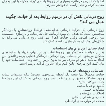
اما با کمک زوج درمانی، بسیاری از زوج‌ها یاد می‌گیرند چگونه با این بحران
مقابله کرده و حتی رابطه‌ای قوی‌تر بسازند.
________________________________________
زوج درمانی نقش آن در ترمیم روابط بعد از خیانت چگونه
عمل می کند؟
زوج درمانی یک فرآیند درمانی هدایت‌شده توسط روانشناس یا درمانگر
متخصص است که هدف آن بهبود ارتباط، حل تعارضات و بازسازی صمیمیت
بین زوجین است. وقتی خیانت اتفاق می‌افتد، زوج درمانی می‌تواند به
شکل‌های مختلف به بازسازی رابطه کمک کند:
ایجاد فضایی امن برای بیان احساسات
بعد از خیانت، گفت‌وگو بین زوج‌ها اغلب پر از اتهام، فریاد یا سکوت‌های
سنگین می‌شود. در جلسات زوج درمانی، درمانگر فضایی بی‌طرفانه و امن
ایجاد می‌کند تا هر دو طرف بتوانند بدون ترس از قضاوت، احساسات خود را
بیان کنند. این مرحله اولین قدم برای شروع فرآیند ترمیم است.
شناسایی ریشه‌های خیانت
خیانت معمولاً تنها نتیجه یک لحظه بی‌توجهی نیست؛ بلکه می‌تواند نشانه
وجود مشکلات عمیق‌تر در رابطه باشد. زوج درمانی به کشف این ریشه‌ها
کمک می‌کند، مثل:
کمبود توجه یا محبت
مشکلات جنسی
اختلافات حل‌نشده
فشارهای شغلی یا مالی
ضعف در مهارت‌های ارتباطی