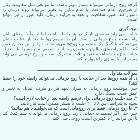
گرچه زوج درمانی می‌تواند بسیار موثر باشد، اما موانعی مثل مقاومت یکی
از طرفین، عدم صداقت، یا عدم تمایل به تغییر می‌تواند روند درمان را
دشوار کند. صبر، شفافیت و تعهد به فرآیند درمان، کلید عبور از این موانع
است.
نتیجه‌گیری
خیانت می‌تواند نقطه‌ای تاریک در هر رابطه باشد، اما لزوماً به معنای پایان
راه نیست. زوج درمانی و نقش آن در ترمیم روابط بعد از خیانت نشان
می‌دهد که با کمک یک متخصص، زوج‌ها می‌توانند نه تنها از این بحران عبور
کنند، بلکه رابطه‌ای سالم‌تر و عمیق‌تر بسازند. تصمیم به ترمیم رابطه بعد از
خیانت نیازمند شجاعت، تعهد و تلاش مشترک است، و زوج درمانی می‌تواند
مسیر این بازسازی را هموارتر کند.
________________________________________
سوالات متداول
۱. آیا همه زوج‌ها بعد از خیانت با زوج درمانی می‌توانند رابطه خود را حفظ
کنند؟
خیر، موفقیت زوج درمانی به میزان تعهد هر دو طرف، تمایل به تغییر و
عمق آسیب بستگی دارد.
۲. چند جلسه زوج درمانی برای ترمیم رابطه بعد از خیانت لازم است؟
بسته به شرایط، بین ۸ تا ۲۰ جلسه یا بیشتر ممکن است نیاز باشد.
۳. آیا زوج درمانی فقط برای زوج‌هایی است که می‌خواهند با هم بمانند؟
خیر، حتی اگر تصمیم به جدایی دارید، زوج درمانی می‌تواند به شما کمک کند
تا این فرآیند را با کمترین آسیب روحی طی کنید.