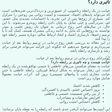
تاثیری دارد؟
خیانت در یک رابطه زناشویی، از عمیق‌ترین و دردناک‌ترین ضربه‌هایی است
که می‌تواند پایه‌های اعتماد، صمیمیت و امنیت روانی بین زوجین را متزلزل
کند. بسیاری از زوج‌ها پس از این تجربه، با احساسات شدیدی مثل خشم،
غم، سردرگمی و حتی تمایل به پایان دادن رابطه روبه‌رو می‌شوند. با این
حال، در سال‌های اخیر زوج درمانی به عنوان یک روش علمی و موثر
توانسته به زوج‌هایی که مایل به ادامه زندگی مشترک هستند، کمک کند تا با
ترمیم زخم‌ها، بازسازی اعتماد و ایجاد ارتباط سالم، دوباره مسیر رابطه خود
را پیدا کنند.
در این مقاله به بررسی نقش زوج درمانی در ترمیم روابط بعد از خیانت
می‌پردازیم و توضیح می‌دهیم که چگونه این فرآیند می‌تواند فرصتی برای
رشد و بازسازی رابطه باشد.
خیانت چیست و چه تاثیری بر رابطه دارد؟
خیانت به معنای شکستن مرزهای عاطفی یا جنسی توافق‌شده در یک رابطه
است. این رفتار می‌تواند به شکل ارتباط فیزیکی، رابطه عاطفی یا حتی
خیانت مجازی (چت یا پیام‌های صمیمی) بروز کند. اثرات خیانت معمولاً
شامل موارد زیر است:
کاهش شدید اعتماد
بروز احساس خشم، ناامیدی یا افسردگی
از بین رفتن صمیمیت جسمی و عاطفی
افزایش تعارضات و مشاجرات
کاهش احساس امنیت روانی
این آسیب‌ها می‌توانند آن‌قدر جدی باشند که رابطه را به نقطه پایان برسانند؛