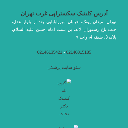
آدرس کلینیک سکستراپی غرب تهران
تهران، میدان پونک، خیابان میرزابابایی بعد از بلوار عدل،
جنب باغ رستوران لاله، بن بست امام حسن علیه السلام،
پلاک 3، طبقه 4، واحد ۷
02146135421
-
02146015185
سئو سایت پزشکی