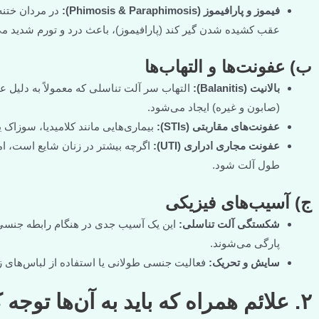
فیموز و پارافیموز (Phimosis & Paraphimosis):
در مردان ختنه
عقب کشیده شدن گیر کند (پارافیموز)، باعث درد و تورم شدید م
ب) عفونت‌ها و التهاب‌ها
بالانیت (Balanitis):
التهاب سر آلت تناسلی که معمولاً به دلیل
(صابون و غیره) ایجاد می‌شود.
عفونت‌های مقاربتی (STIs):
بیماری‌هایی مانند کلامیدیا، سوزاک یا تبخال تناسلی (Herpes) می‌توا
عفونت مجاری ادراری (UTI):
اگرچه بیشتر در زنان شایع است، ام
طول آلت شود.
ج) آسیب‌های فیزیکی
شکستگی آلت تناسلی:
این یک آسیب جدی در هنگام رابطه جنسی 
پارگی می‌شوند.
سایش و تحریک:
فعالیت جنسی طولانی یا استفاده از لباس‌های زی
۲. علائم همراه که باید به آن‌ها توجه کرد