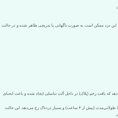
 در پایه، بدنه یا سر آلت (Glans) احساس شود. این درد ممکن است به صورت ناگهانی یا تدریجی ظاهر شده و در حالت
هد که بافت زخم (پلاک) در داخل آلت تناسلی ایجاد شده و باعث انحنای
یک وضعیت اورژانسی است که در آن نعوظ طولانی‌مدت (بیش از ۴ ساعت) و بسیار دردناک رخ می‌دهد. این حالت
.