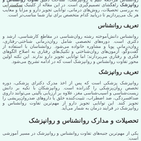
روانپزشک
راهگشای تصمیم‌گیری است. در این مقاله از کلینیک
سکستراپی
به بررسی تحصیلات، روش‌های درمانی، توانایی تجویز دارو و مزایا و معایب
هر یک می‌پردازیم تا دریابید کدام متخصص برای نیاز شما مناسب‌تر است.
تعریف روانشناس
روانشناس دانش‌آموخته رشته روان‌شناسی در مقاطع کارشناسی، ارشد و
دکتری است. دوره‌های تخصصی شامل روان‌درمانی شناختی-رفتاری،
روان‌درمانی پویا و مشاوره خانواده می‌شود. روانشناسان با استفاده از
گفت‌وگو، آزمون‌های روان‌شناختی و تکنیک‌های رفتاری به اصلاح الگوهای
فکری و رفتاری می‌پردازند؛ اما توانایی تجویز دارو ندارند. این نکته اولین
محور تفاوت روانشناس و روانپزشک است که در ادامه تشریح می‌شود.
تعریف روانپزشک
روانپزشک پزشکی است که پس از اخذ مدرک دکترای پزشکی، دوره
تخصص روان‌پزشکی را گذرانده است. روانپزشکان با تکیه بر دانش
زیست‌شناسی و آسیب‌شناسی مغز، علاوه بر ارزیابی بالینی می‌توانند داروی
ضدافسردگی، ضد اضطراب، تثبیت‌کننده خلق یا داروهای ضدروان‌پریشی را
تجویز کنند. این توانایی تجویز دارو از مهم‌ترین تفاوت روانشناس و
روانپزشک در فرایند درمان به شمار می‌آید.
تحصیلات و مدارک روانشناس و روانپزشک
یکی از مهم‌ترین جنبه‌های تفاوت روانشناس و روانپزشک در مسیر آموزشی
است: