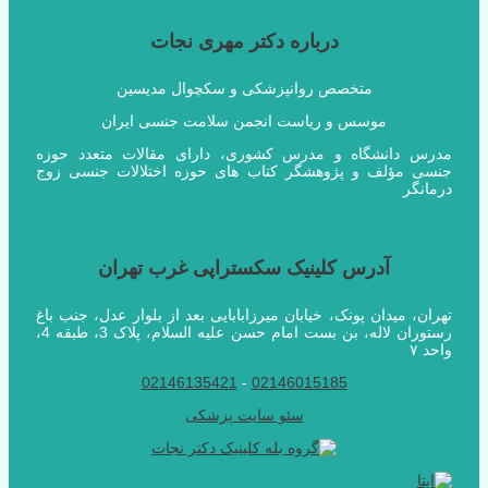
درباره دکتر مهری نجات
متخصص روانپزشکی و سکچوال مدیسین
موسس و ریاست انجمن سلامت جنسی ایران
مدرس دانشگاه و مدرس کشوری، دارای مقالات متعدد حوزه
جنسی مؤلف و پژوهشگر کتاب های حوزه اختلالات جنسی زوج
درمانگر
آدرس کلینیک سکستراپی غرب تهران
تهران، میدان پونک، خیابان میرزابابایی بعد از بلوار عدل، جنب باغ
رستوران لاله، بن بست امام حسن علیه السلام، پلاک 3، طبقه 4،
واحد ۷
02146135421
-
02146015185
سئو سایت پزشکی