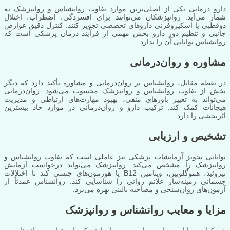
دارو درمانی یکی از اصلی‌ترین موارد تفاوت روانشناس و روانپزشک به
شمار می‌آید. روانپزشکان می‌توانند برای افسردگی، اضطراب، اختلال
دوقطبی یا اسکیزوفرنی داروهای تخصصی تجویز کنند. کنترل دقیق عوارض
جانبی و تنظیم دوز دارو بخش مهمی از فرآیند درمان پزشکی است که
روانشناس توانایی آن را ندارد.
مشاوره و روان‌درمانی
در نقطه مقابل، روانشناس بر روان‌درمانی و مشاوره تأکید دارد که دیگر
بخش از تفاوت روانشناس و روانپزشک محسوب می‌شود. روان‌درمانی
می‌تواند به تغییر باورهای منفی، بهبود مهارت‌های ارتباطی و مدیریت
هیجانات کمک کند. ترکیب دارو و روان‌درمانی در موارد حاد بیشترین
اثربخشی را دارد.
تشخیص و ارزیابی
توانایی تجویز آزمایشات پزشکی نیز عاملی است که تفاوت روانشناس و
روانپزشک را مشخص می‌کند. روانپزشک می‌تواند درخواست آزمایش
تیروئید، هموگلوبین، ویتامین B12 یا هورمون‌های جنسی کند تا اختلالات
جسمانی زمینه‌ساز علائم روانی را شناسایی کند. روانشناس عمدتاً از
آزمون‌های روان‌سنجی و مصاحبه بالینی بهره می‌برد.
مزایا و معایب روانشناس و روانپزشک