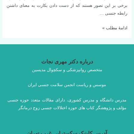
برخی بر این تصور هستند که از دست دادن بکارت به معنای داشتن
رابطه جنسی …
نکات
ادامۀ مطلب »
کلی
برای
کاهش
درد
درباره دکتر مهری نجات
پرده
متخصص روانپزشکی و سکچوال مدیسین
بکارت
موسس و ریاست انجمن سلامت جنسی ایران
مدرس دانشگاه و مدرس کشوری، دارای مقالات متعدد حوزه جنسی
مؤلف و پژوهشگر کتاب های حوزه اختلالات جنسی زوج درمانگر
آدرس کلینیک سکستراپی غرب تهران