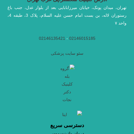
تهران، میدان پونک، خیابان میرزابابایی بعد از بلوار عدل، جنب باغ
رستوران لاله، بن بست امام حسن علیه السلام، پلاک 3، طبقه 4،
واحد ۷
02146135421
-
02146015185
سئو سایت پزشکی
دسترسی سریع
درمان واژینیسموس