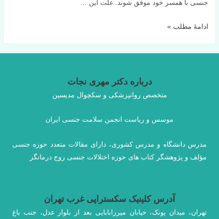
جنسی با همسر خود موفق شوند. علت این …
نقاط
ادامۀ مطلب »
تحریک
پذیر
آقایان
درباره دکتر مهری نجات
متخصص روانپزشکی و سکچوال مدیسین
موسس و ریاست انجمن سلامت جنسی ایران
مدرس دانشگاه و مدرس کشوری، دارای مقالات متعدد حوزه جنسی
مؤلف و پژوهشگر کتاب های حوزه اختلالات جنسی زوج درمانگر
آدرس کلینیک سکستراپی غرب تهران
تهران، میدان پونک، خیابان میرزابابایی بعد از بلوار عدل، جنب باغ