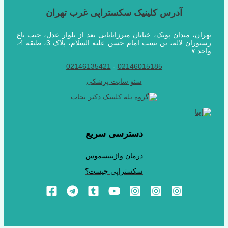
آدرس کلینیک سکستراپی غرب تهران
تهران، میدان پونک، خیابان میرزابابایی بعد از بلوار عدل، جنب باغ
رستوران لاله، بن بست امام حسن علیه السلام، پلاک 3، طبقه 4،
واحد ۷
02146135421
-
02146015185
سئو سایت پزشکی
دسترسی سریع
درمان واژینیسموس
سکستراپی چیست؟