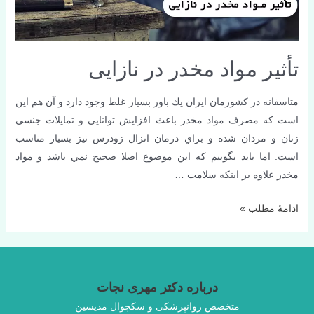
تأثیر مواد مخدر در نازایی
متاسفانه در كشورمان ايران يك باور بسيار غلط وجود دارد و آن هم اين
است كه مصرف مواد مخدر باعث افزايش توانايي و تمايلات جنسي
زنان و مردان شده و براي درمان انزال زودرس نيز بسيار مناسب
است. اما بايد بگوييم كه اين موضوع اصلا صحيح نمي باشد و مواد
مخدر علاوه بر اينكه سلامت …
تأثیر
ادامۀ مطلب »
مواد
مخدر
در
نازایی
درباره دکتر مهری نجات
متخصص روانپزشکی و سکچوال مدیسین