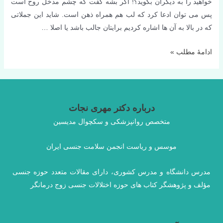
خواهید را به دیگران بگوید؟! اگر بشه گفت که چشم مدخل روح است
پس می توان ادعا کرد که لب هم همراه ذهن است. شاید این جملاتی
که در بالا به آن ها اشاره کردیم برایتان جالب باشد یا اصلا …
تاثیر
ادامۀ مطلب »
بوسه
در
رابطه
زناشویی
درباره دکتر مهری نجات
متخصص روانپزشکی و سکچوال مدیسین
موسس و ریاست انجمن سلامت جنسی ایران
مدرس دانشگاه و مدرس کشوری، دارای مقالات متعدد حوزه جنسی
مؤلف و پژوهشگر کتاب های حوزه اختلالات جنسی زوج درمانگر