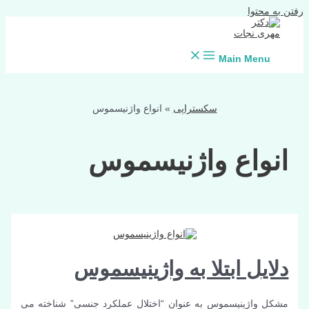
رفتن به محتوا
Main Menu
سکستراپی
»
انواع واژنیسموس
انواع واژنیسموس
دلایل ابتلا به واژینیسموس
مشکل واژینیسموس به عنوان “اختلال عملکرد جنسی” شناخته می