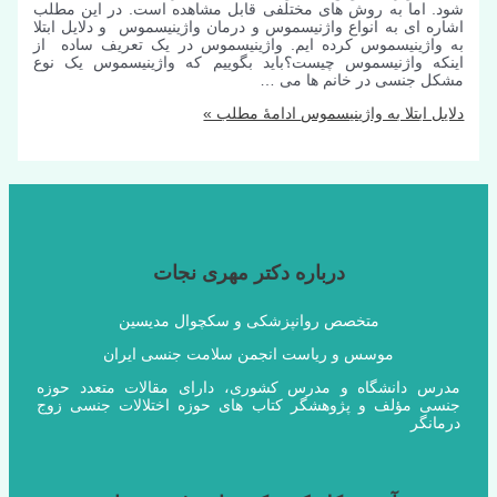
شود. اما به روش های مختلفی قابل مشاهده است. در این مطلب
اشاره ای به انواع واژنیسموس و درمان واژینیسموس و دلایل ابتلا
به واژینیسموس کرده ایم. واژینیسموس در یک تعریف ساده از
اینکه واژنیسموس چیست؟باید بگوییم که واژینیسموس یک نوع
مشکل جنسی در خانم ها می …
دلایل ابتلا به واژینیسموس
ادامۀ مطلب »
درباره دکتر مهری نجات
متخصص روانپزشکی و سکچوال مدیسین
موسس و ریاست انجمن سلامت جنسی ایران
مدرس دانشگاه و مدرس کشوری، دارای مقالات متعدد حوزه
جنسی مؤلف و پژوهشگر کتاب های حوزه اختلالات جنسی زوج
درمانگر