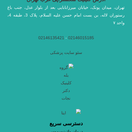
تهران، میدان پونک، خیابان میرزابابایی بعد از بلوار عدل، جنب باغ
رستوران لاله، بن بست امام حسن علیه السلام، پلاک 3، طبقه 4،
واحد ۷
02146135421
-
02146015185
سئو سایت پزشکی
دسترسی سریع
درمان واژینیسموس