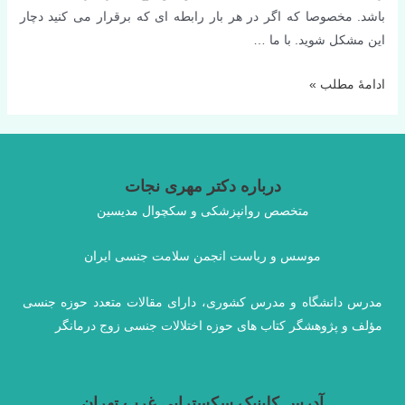
باشد. مخصوصا که اگر در هر بار رابطه ای که برقرار می کنید دچار
این مشکل شوید. با ما …
از
ادامۀ مطلب »
دست
دادن
نعوظ
حین
درباره دکتر مهری نجات
رابطه‌
متخصص روانپزشکی و سکچوال مدیسین
جنسی
موسس و ریاست انجمن سلامت جنسی ایران
مدرس دانشگاه و مدرس کشوری، دارای مقالات متعدد حوزه جنسی
مؤلف و پژوهشگر کتاب های حوزه اختلالات جنسی زوج درمانگر
آدرس کلینیک سکستراپی غرب تهران