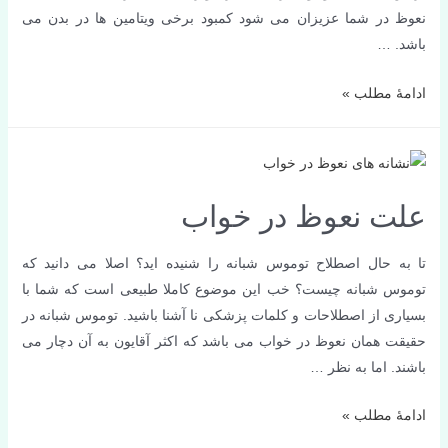
نعوظ در شما عزیزان می شود کمبود برخی ویتامین ها در بدن می
باشد. …
کمبود
ادامۀ مطلب »
کدام
ویتامین
ها
باعث
علت نعوظ در خواب
اختلال
نعوظ
تا به حال اصطلاح توموس شبانه را شنیده اید؟ اصلا می دانید که
می
توموس شبانه چیست؟ خب این موضوع کاملا طبیعی است که شما با
شود؟
بسیاری از اصطلاحات و کلمات پزشکی نا آشنا باشید. توموس شبانه در
حقیقت همان نعوظ در خواب می باشد که اکثر آقایون به آن دچار می
باشند. اما به نظر …
علت
ادامۀ مطلب »
نعوظ