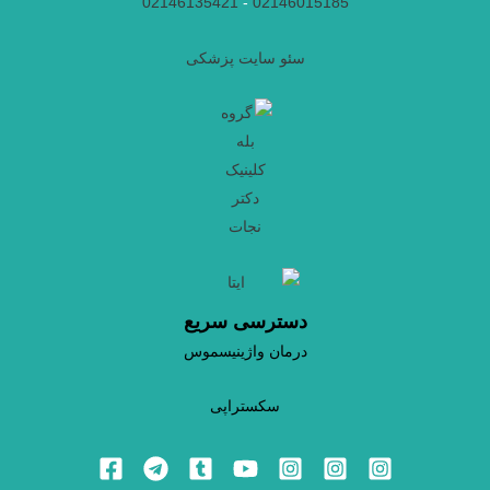
02146135421
-
02146015185
سئو سایت پزشکی
دسترسی سریع
درمان واژینیسموس
سکستراپی