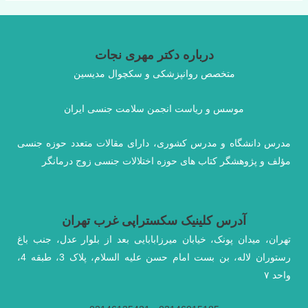
در
خواب
درباره دکتر مهری نجات
متخصص روانپزشکی و سکچوال مدیسین
موسس و ریاست انجمن سلامت جنسی ایران
مدرس دانشگاه و مدرس کشوری، دارای مقالات متعدد حوزه جنسی
مؤلف و پژوهشگر کتاب های حوزه اختلالات جنسی زوج درمانگر
آدرس کلینیک سکستراپی غرب تهران
تهران، میدان پونک، خیابان میرزابابایی بعد از بلوار عدل، جنب باغ
رستوران لاله، بن بست امام حسن علیه السلام، پلاک 3، طبقه 4،
واحد ۷