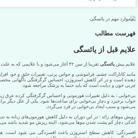
فهرست مطالب
علایم قبل از یائسگی
علایم پیش
یائسگی
تقریبا از سن ۴۲ آغاز می‌شود و با علایمی که به علت تغییرات هورمونی به تدریج در فرد رخ می دهد همراه است.
مانند کاتاراکت چشم، فراموشی و حواس پرتی، تغییرات خلق و خو، افزا
دهنده است و در اثر کاهش استروژن، احساس گرگرفتگی ناگهانی مخصوص
چربی خون و دیابت است که باید حتما به پزشک مراجعه شود.
بی‌خوابی : به دلیل تغییرات هورمونی و احساس گرگرفتگی کرده عرق زیا
خواب برخیزد و دچار بی‌خوابی برای ساعت‌ها شود. یکی از علل دیگر 
می‌شود و سبب ایجاد بی‌خوابی در فرد می‌گردد.
رویش موهای زائد : در این دوران به دلیل کاهش هورمون‌های زنانه به 
اندکی دچار کم ‌پشت شدن موها می‌شود، البته ریزش مو شدید باشد می ت
افسردگی: کاهش سطح استروژن باعث افسردگی می شود است. همچنین 
افسردگی بیشتر به صورت دردهایی بدنی ظاهر می شود.