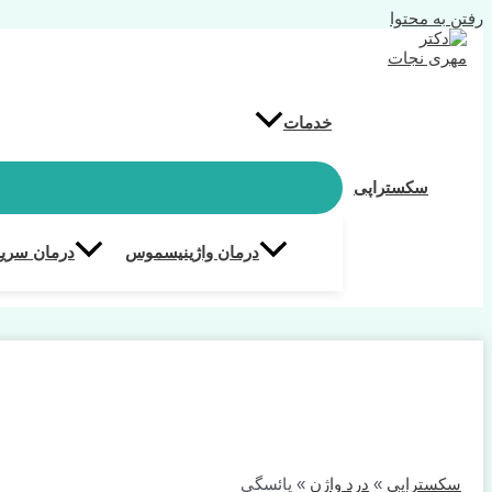
رفتن به محتوا
خدمات
سکستراپی
درمان واژینیسموس
درمان سریع
سکستراپی
»
درد واژن
»
یائسگی