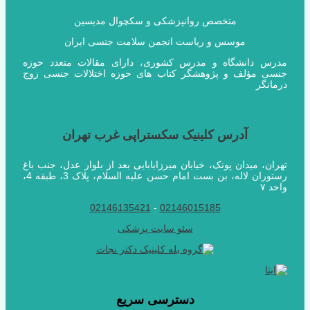
متخصص روانپزشکی و سکچوال مدیسین
موسس و ریاست انجمن سلامت جنسی ایران
مدرس دانشگاه و مدرس کشوری، دارای مقالات متعدد حوزه
جنسی مؤلف و پژوهشگر کتاب های حوزه اختلالات جنسی زوج
درمانگر
آدرس کلینیک سکستراپی غرب تهران
تهران، میدان پونک، خیابان میرزابابایی بعد از بلوار عدل، جنب باغ
رستوران لاله، بن بست امام حسن علیه السلام، پلاک 3، طبقه 4،
واحد ۷
02146135421
-
02146015185
سئو سایت پزشکی
دسترسی سریع